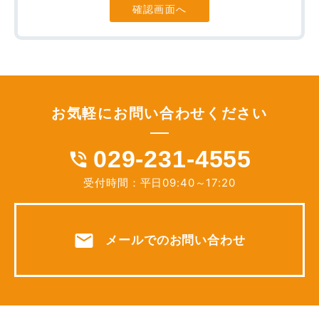
確認画面へ
用いただけるよう、以下のとおりポリシーを定め、そ
れに従い、厳重に取り扱ってまいります。
１. 個人情報を収集・利用する目的について
当事務所は、ご利用者様の同意のもと、氏名、メール
お気軽に
お問い合わせ
ください
アドレス、住所等の個人情報を収集させていただくこ
とがあります。これらの情報は、以下の目的に利用し
029-231-4555
phone_in_talk
ます。
受付時間：平日09:40～17:20
●ご利用者様の希望に応じた法的サービス・情報等の
提供
●お問い合わせへの対応
mail
メールでのお問い合わせ
●本サイト利用時の利便性の向上
●上記目的に付随する業務
２. 個人情報の第三者提供について